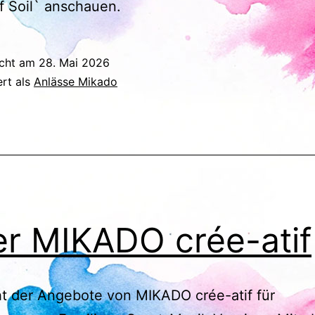
f Soil` anschauen.
icht am
28. Mai 2026
ert als
Anlässe Mikado
er MIKADO crée-atif
t der Angebote von MIKADO crée-atif für