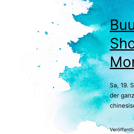
Bu
Sho
Mon
Sa, 19.
der ganz
chinesis
Veröffentl