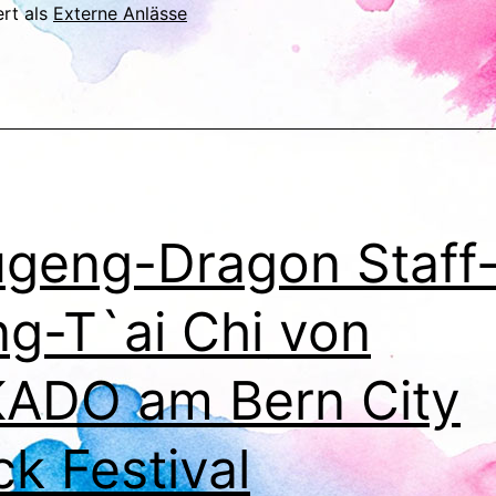
ert als
Externe Anlässe
geng-Dragon Staff
g-T`ai Chi von
ADO am Bern City
ck Festival