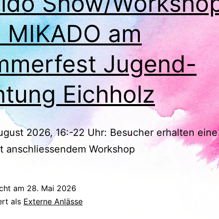
ido Show/Worksho
n MIKADO am
merfest Jugend-
htung Eichholz
August 2026, 16:-22 Uhr: Besucher erhalten eine
t anschliessendem Workshop
icht am
28. Mai 2026
ert als
Externe Anlässe