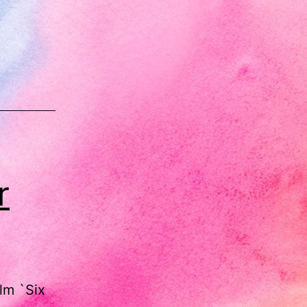
r
lm `Six