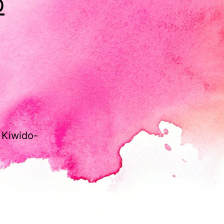
p
 Kiwido-