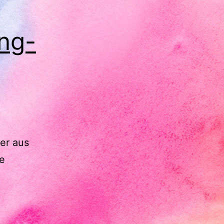
ng-
er aus
te