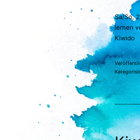
Sa/So, 2
lernen v
Kiwido
Veröffentl
Kategorisi