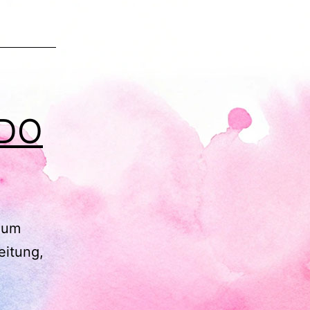
ADO
 zum
eitung,