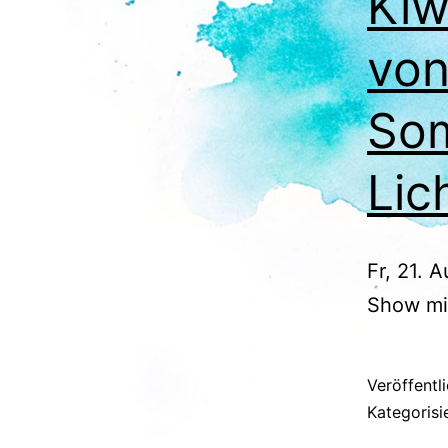
Kiw
vo
Som
Lic
Fr, 21. 
Show mi
Veröffentl
Kategorisi