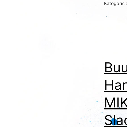
Kategorisi
Buu
Han
MIK
Sla