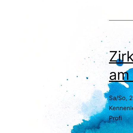
Zir
am 
Sa/So, 2
Kennenle
Profi