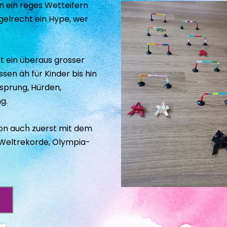
 ein reges Wetteifern 
elrecht ein Hype, wer 
t ein überaus grosser 
sen äh für Kinder bis hin 
sprung, Hürden, 
g.
on auch zuerst mit dem 
 Weltrekorde, Olympia-