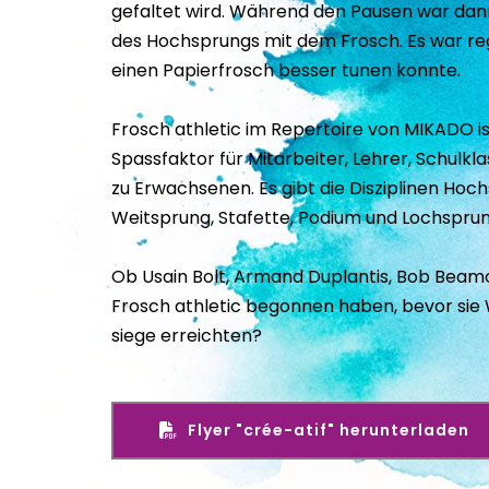
gefaltet wird. Während den Pausen war dann
des Hochsprungs mit dem Frosch. Es war reg
einen Papierfrosch besser tunen konnte.
Frosch athletic im Repertoire von MIKADO is
Spassfaktor für Mitarbeiter, Lehrer, Schulklas
zu Erwachsenen. Es gibt die Disziplinen Hoch
Weitsprung, Stafette, Podium und Lochsprun
Ob Usain Bolt, Armand Duplantis, Bob Beam
Frosch athletic begonnen haben, bevor sie
siege erreichten? 
Flyer "crée-atif" herunterladen