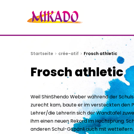
Startseite
crée-atif
Frosch athletic
Frosch athletic
Weil ShinShendo Weber während der Schuls
zurecht kam, baute er im versteckten den Pa
Lehrer/die Lehrerin sich der Wandtafel zuwe
ihm einen neuen Rekord im Hochsprung. Scho
anderen Schul-Gspänli auch mit wetteifern. E