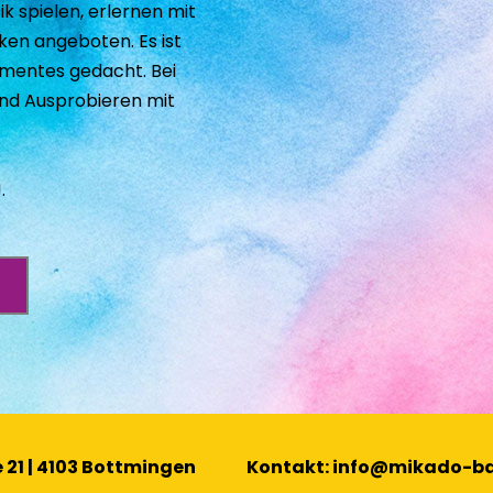
 spielen, erlernen mit 
en angeboten. Es ist 
umentes gedacht. Bei 
und Ausprobieren mit 
.
21 | 4103 Bottmingen
Kontakt: 
info
@mikado-ba