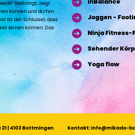
inBalance
etet-beibringt, zeigt
nen können und dürfen. 
Joggen - Foot
st ist der Schlüssel, dass 
ker lernen können. Das 
Ninja Fitness-
Sehender Körp
Yoga flow
21 | 4103 Bottmingen
Kontakt: 
info
@mikado-ba