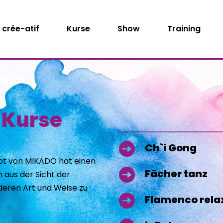
crée-atif
Kurse
Show
Training
 Kurse
Ch`i Gong
ot von MIKADO hat einen 
Fächer tanz
aus der Sicht der 
eren Art und Weise zu 
Flamenco rela