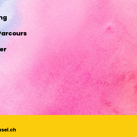
ing
Parcours
er
sel.ch